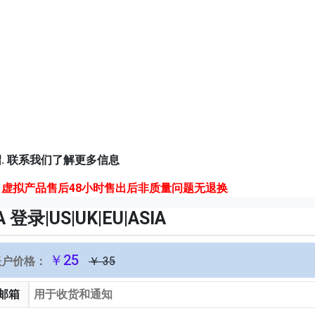
. 联系我们了解更多信息
虚拟产品售后48小时售出后非质量问题无退换
 登录|US|UK|EU|ASIA
￥25
账户价格：
￥ 35
邮箱